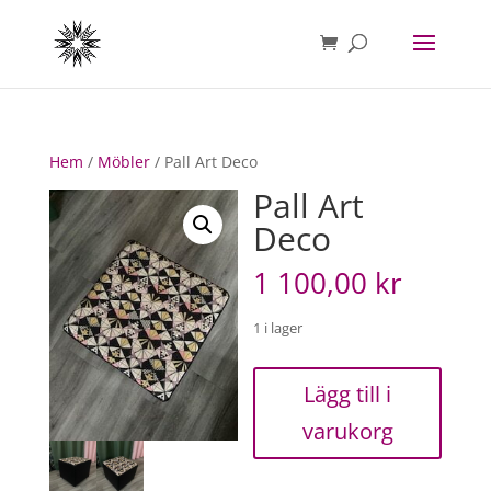
Hem
/
Möbler
/ Pall Art Deco
Pall Art
Deco
1 100,00
kr
1 i lager
Pall
Lägg till i
Art
varukorg
Deco
mängd